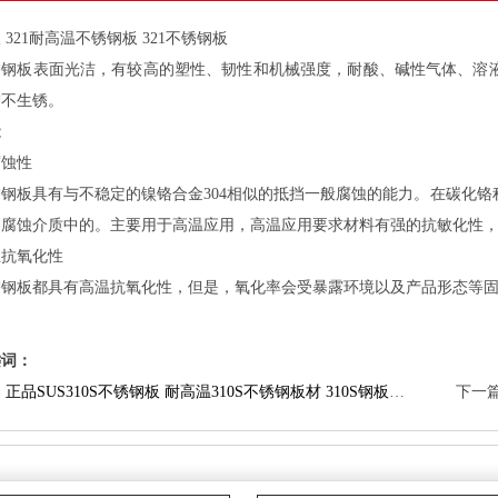
321耐高温不锈钢板321不锈钢板
锈钢板表面光洁，有较高的塑性、韧性和机械强度，耐酸、碱性气体、溶
**不生锈。
能
腐蚀性
钢板具有与不稳定的镍铬合金304相似的抵挡一般腐蚀的能力。在碳化铬程
的腐蚀介质中的。主要用于高温应用，高温应用要求材料有强的抗敏化性
温抗氧化性
锈钢板都具有高温抗氧化性，但是，氧化率会受暴露环境以及产品形态等
键词：
：
正品SUS310S不锈钢板耐高温310S不锈钢板材310S钢板耐热板销售
下一