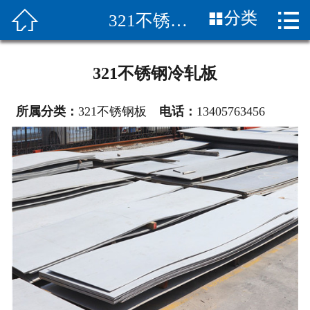


分类
321不锈钢板
首页

关于我们
321不锈钢冷轧板
新闻中心
所属分类：
321不锈钢板
电话：
13405763456
产品展示
应用案例
产品知识
合作伙伴
销售网络
联系我们